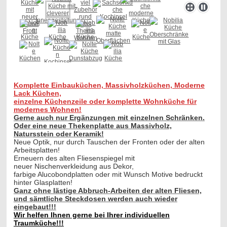
Komplette Einbauküchen, Massivholzküchen, Moderne
Lack Küchen,
einzelne Küchenzeile oder komplette Wohnküche für
modernes Wohnen!
Gerne auch nur Ergänzungen mit einzelnen Schränken.
Oder eine neue Thekenplatte aus Massivholz,
Natursstein oder Keramik!
Neue Optik, nur durch
Tauschen der Fronten oder der alten
Arbeitsplatten!
Erneuern des alten Fliesenspiegel mit
neuer
Nischenverkleidung aus Dekor,
farbige Alucobondplatten oder mit Wunsch Motive bedruckt
hinter Glasplatten!
Ganz ohne lästige Abbruch-Arbeiten der alten Fliesen,
und sämtliche Steckdosen werden auch wieder
eingebaut!!!
Wir helfen Ihnen gerne bei Ihrer individuellen
Traumküche!!!